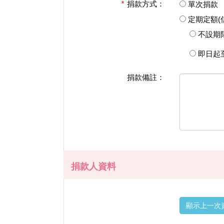
*
捐款方式：
單次捐款
定期定額(
不設期
即日起
捐款備註：
捐款人資料
顯示上一次