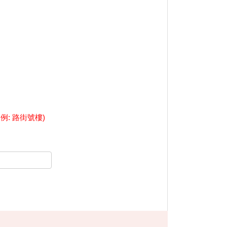
範例: 路街號樓)