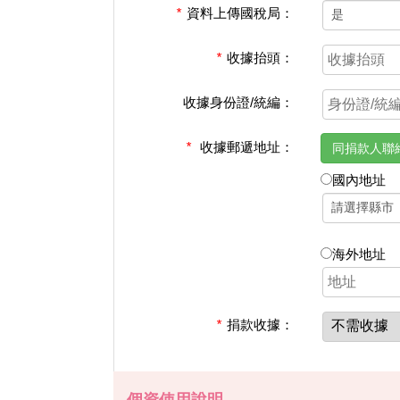
*
資料上傳國稅局：
*
收據抬頭：
收據身份證/統編：
*
收據郵遞地址：
同捐款人聯
國內地址
海外地址
*
捐款收據：
個資使用說明